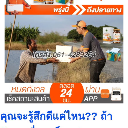
คุณจะรู้สึกดีแค่ไหน?? ถ้า