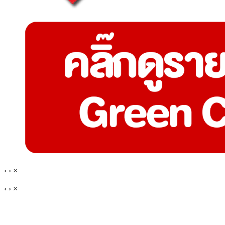
‹
›
×
‹
›
×